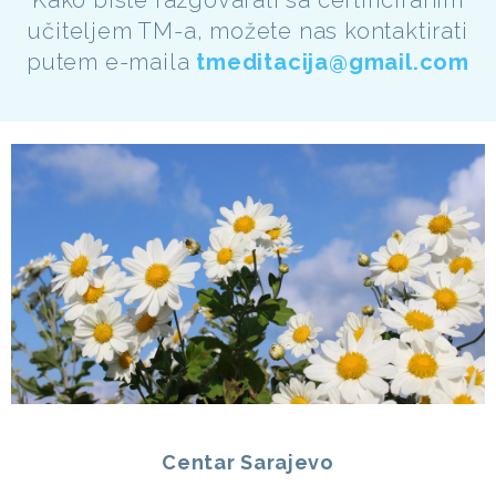
učiteljem TM-a, možete nas kontaktirati
putem e-maila
tmeditacija@gmail.com
Centar Sarajevo