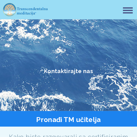
Kontaktirajte nas
Pronađi TM učitelja
Kako biste razgovarali sa certificiranim