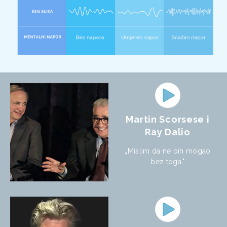
Martin Scorsese i
Ray Dalio
„Mislim da ne bih mogao
bez toga."