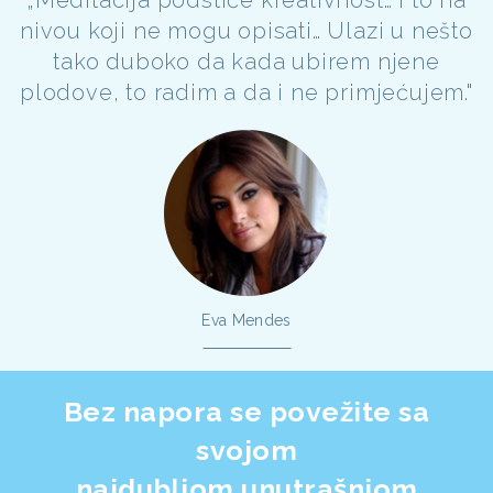
nivou koji ne mogu opisati… Ulazi u nešto
tako duboko da kada ubirem njene
plodove, to radim a da i ne primjećujem."
Eva Mendes
Bez napora se povežite sa
svojom
najdubljom unutrašnjom