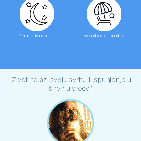
Smanjenje nesanice
Veća otpornost na stres
„Život nalazi svoju svrhu i ispunjenje u
širenju sreće."