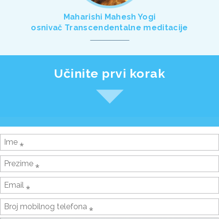
Maharishi Mahesh Yogi
osnivač Transcendentalne meditacije
Učinite prvi korak