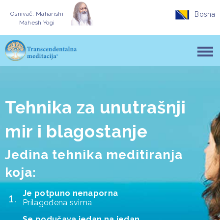
Osnivač: Maharishi
Bosna
Mahesh Yogi
Tehnika za unutrašnji
mir i blagostanje
Jedina tehnika meditiranja
koja:
Je potpuno nenaporna
Prilagođena svima
Se podučava jedan na jedan