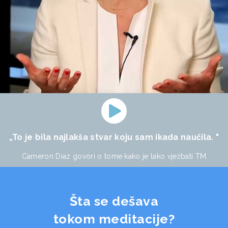
„To je bila najlakša stvar koju sam ikada naučila. "
Cameron Diaz govori o tome kako je lako vježbati TM
Šta se dešava
tokom meditacije?