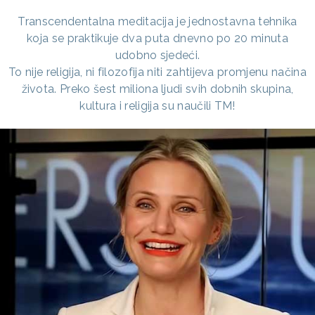
Transcendentalna meditacija je jednostavna tehnika
koja se praktikuje dva puta dnevno po 20 minuta
udobno sjedeći.
To nije religija, ni filozofija niti zahtijeva promjenu načina
života. Preko šest miliona ljudi svih dobnih skupina,
kultura i religija su naučili TM!